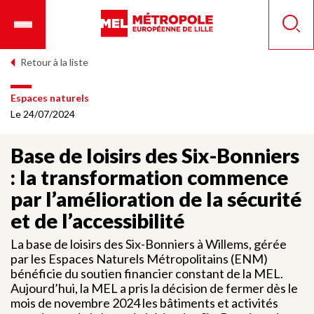
Aller
Ouvrir
Panneau de gestion des cookies
au
le
Reche
contenu
menu
principal
mobile
Retour à la liste
Espaces naturels
Le 24/07/2024
Base de loisirs des Six-Bonniers
: la transformation commence
par l’amélioration de la sécurité
et de l’accessibilité
La base de loisirs des Six-Bonniers à Willems, gérée
par les Espaces Naturels Métropolitains (ENM)
bénéficie du soutien financier constant de la MEL.
Aujourd’hui, la MEL a pris la décision de fermer dès le
mois de novembre 2024 les bâtiments et activités