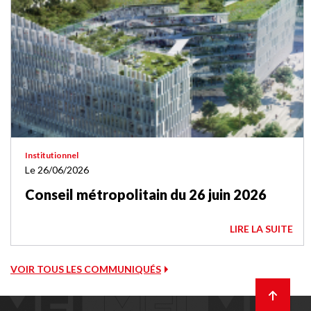
Institutionnel
Le 26/06/2026
Conseil métropolitain du 26 juin 2026
LIRE LA SUITE
VOIR TOUS LES COMMUNIQUÉS
Retour
en