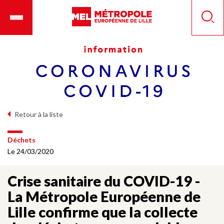
Aller
Ouvrir
Panneau de gestion des cookies
au
le
Reche
contenu
menu
principal
mobile
Retour à la liste
Déchets
Le 24/03/2020
Crise sanitaire du COVID-19 -
La Métropole Européenne de
Lille confirme que la collecte