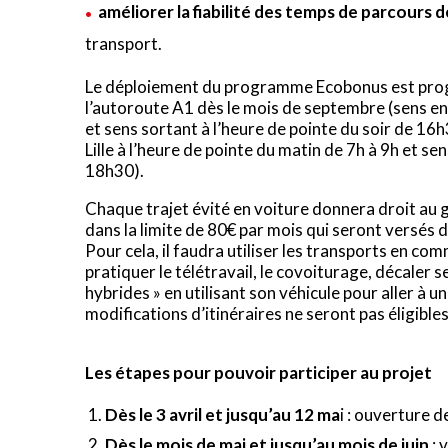
améliorer la fiabilité des temps de parcours 
transport.
Le déploiement du programme Ecobonus est progre
l’autoroute A1 dès le mois de septembre (sens entr
et sens sortant à l’heure de pointe du soir de 16
Lille à l’heure de pointe du matin de 7h à 9h et se
18h30).
Chaque trajet évité en voiture donnera droit au 
dans la limite de 80€ par mois qui seront versés 
Pour cela, il faudra utiliser les transports en com
pratiquer le télétravail, le covoiturage, décaler s
hybrides » en utilisant son véhicule pour aller à u
modifications d’itinéraires ne seront pas éligibles
Les étapes pour pouvoir participer au projet
Dès le 3 avril et jusqu’au 12 ma
i : ouverture d
Dès le mois de mai et jusqu’au mois de juin
: 