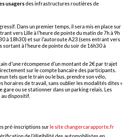
des usagers
des infrastructures routières de
ssif. Dans un premier temps, il sera mis en place sur
ant vers Lille à l’heure de pointe du matin de 7h à 9h
h30 à 18h30) et sur l’autoroute A23 (sens entrant vers
ns sortant à l’heure de pointe du soir de 16h30 à
gain d’une récompense d’un montant de 2€ par trajet
directement sur le compte bancaire des participants.
mun tels que le train ou le bus, prendre son vélo,
es horaires de travail, sans oublier les modalités dites «
ne gare ou se stationner dans un parking relais. Les
 au dispositif.
es pré-inscriptions sur
le site changercarapporte.fr
vérification de l’éligibilité des automobilistes en