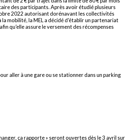
nt de 2 € par trajet dans la limite de 80 € par mois
ire des participants. Après avoir étudié plusieurs
obre 2022 autorisant dorénavant les collectivités
à la mobilité, la MEL a décidé d’établir un partenariat
 afin qu’elle assure le versement des récompenses
pour aller à une gare ou se stationner dans un parking
nger, ça rapporte » seront ouvertes dès le 3 avril sur