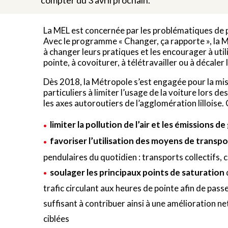
compter du 3 avril prochain.
La MEL est concernée par les problématiques de pol
Avec le programme « Changer, ça rapporte », la M
à changer leurs pratiques et les encourager à ut
pointe, à covoiturer, à télétravailler ou à décale
Dès 2018, la Métropole s’est engagée pour la mise 
particuliers à limiter l’usage de la voiture lors 
les axes autoroutiers de l’agglomération lilloise
limiter la pollution de l’air et les émissions d
favoriser l’utilisation des moyens de transpo
pendulaires du quotidien : transports collectifs, 
soulager les principaux points de saturation
trafic circulant aux heures de pointe afin de pass
suffisant à contribuer ainsi à une amélioration ne
ciblées