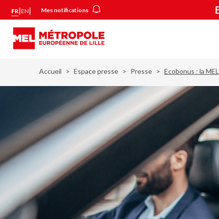
Aller
Panneau de gestion des cookies
|
|
Mes notifications
FR
EN
au
contenu
principal
Accueil
Espace presse
Presse
Ecobonus : la MEL