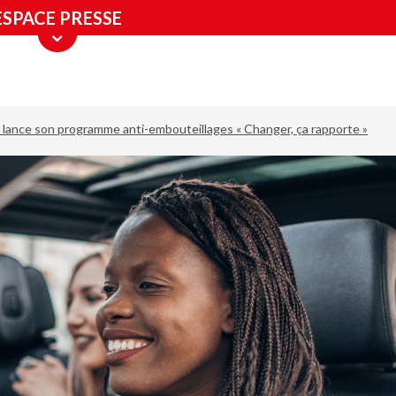
ESPACE PRESSE
 lance son programme anti-embouteillages « Changer, ça rapporte »