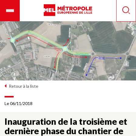
Aller
Ouvrir
Panneau de gestion des cookies
au
le
Reche
contenu
menu
principal
mobile
Retour à la liste
Le 06/11/2018
Inauguration de la troisième et
dernière phase du chantier de