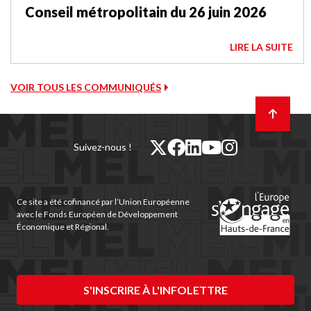
Conseil métropolitain du 26 juin 2026
LIRE LA SUITE
VOIR TOUS LES COMMUNIQUÉS
Retour
en
haut
de
twitter
facebook
linkedin
youtube
instagram
Suivez-nous !
page
(nouvelle
(nouvelle
(nouvelle
(nouvelle
(nouvelle
fenêtre)
fenêtre)
fenêtre)
fenêtre)
fenêtre)
Ce site a été cofinancé par l’Union Européenne
avec le Fonds Européen de Développement
Économique et Régional.
S'INSCRIRE À L'INFOLETTRE