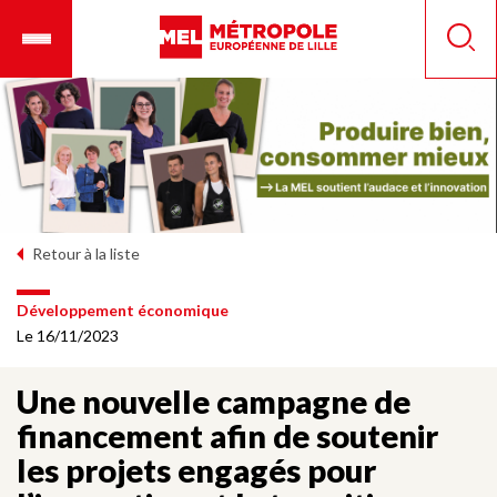
Aller
Ouvrir
Panneau de gestion des cookies
au
le
Reche
contenu
menu
principal
mobile
Retour à la liste
Développement économique
Le 16/11/2023
Une nouvelle campagne de
financement afin de soutenir
les projets engagés pour