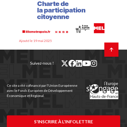
Ajouté le 19 mai 2025
Retour
en
haut
de
twitter
facebook
linkedin
youtube
instagram
Suivez-nous !
page
(nouvelle
(nouvelle
(nouvelle
(nouvelle
(nouvelle
fenêtre)
fenêtre)
fenêtre)
fenêtre)
fenêtre)
Ce site a été cofinancé par l’Union Européenne
avec le Fonds Européen de Développement
Économique et Régional.
S'INSCRIRE À L'INFOLETTRE