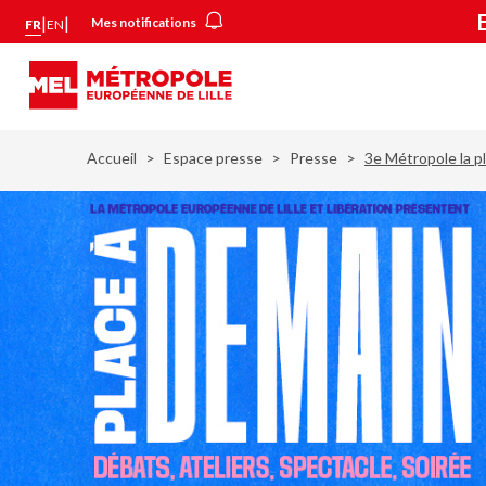
Aller
Panneau de gestion des cookies
|
|
Mes notifications
FR
EN
au
contenu
principal
Accueil
Espace presse
Presse
3e Métropole la pl