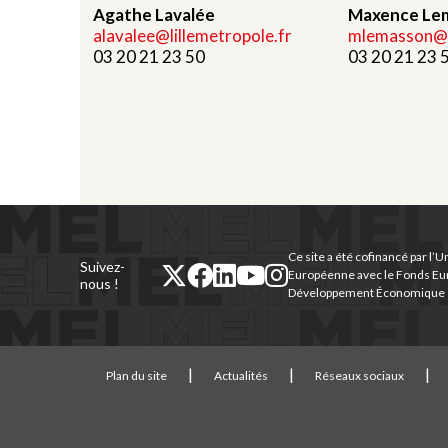
Agathe Lavalée
Maxence Le
alavalee@lillemetropole.fr
mlemasson@li
03 20 21 23 50
03 20 21 23 
Ce site a été cofinancé par l’U
Suivez-
twitter
facebook
linkedin
youtube
instagram
Européenne avec le Fonds Eu
nous !
Développement Économique e
(nouvelle
(nouvelle
(nouvelle
(nouvelle
(nouvelle
fenêtre)
fenêtre)
fenêtre)
fenêtre)
fenêtre)
Plan du site
Actualités
Réseaux sociaux