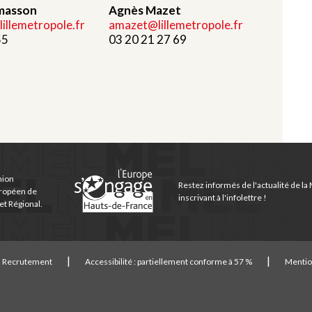
masson
Agnès Mazet
llemetropole.fr
amazet@lillemetropole.fr
55
03 20 21 27 69
nion
Restez informés de l'actualité de la
ropéen de
inscrivant à l'infolettre !
t Régional.
Recrutement
Accessibilité : partiellement conforme à 57 %
Mentio