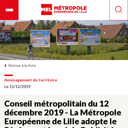
Aller
Ouvrir
Panneau de gestion des cookies
au
le
Reche
contenu
menu
principal
mobile
Retour à la liste
Aménagement du territoire
Le 12/12/2019
Conseil métropolitain du 12
décembre 2019 - La Métropole
Européenne de Lille adopte le