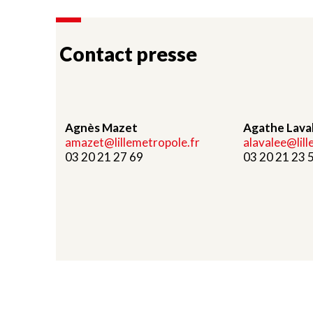
Contact presse
Agnès Mazet
Agathe Lava
amazet@lillemetropole.fr
alavalee@lil
03 20 21 27 69
03 20 21 23 