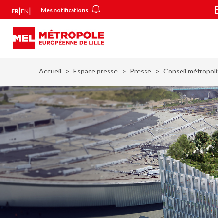
Aller
Panneau de gestion des cookies
|
|
Mes notifications
FR
EN
au
contenu
principal
Accueil
Espace presse
Presse
Conseil métropoli