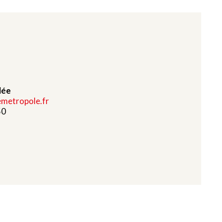
lée
lemetropole.fr
50