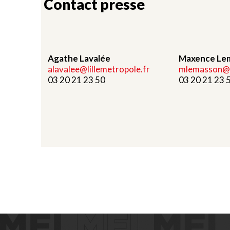
Contact presse
Agathe Lavalée
Maxence Le
alavalee@lillemetropole.fr
mlemasson@li
03 20 21 23 50
03 20 21 23 