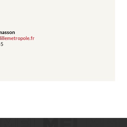
masson
llemetropole.fr
55