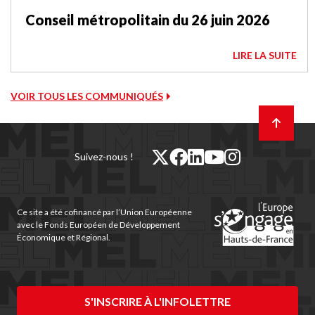
Conseil métropolitain du 26 juin 2026
LIRE LA SUITE
VOIR TOUS LES COMMUNIQUÉS
Retour
en
haut
de
twitter
facebook
linkedin
youtube
instagram
Suivez-nous !
page
(nouvelle
(nouvelle
(nouvelle
(nouvelle
(nouvelle
fenêtre)
fenêtre)
fenêtre)
fenêtre)
fenêtre)
Ce site a été cofinancé par l’Union Européenne
avec le Fonds Européen de Développement
Économique et Régional.
S'INSCRIRE À L'INFOLETTRE