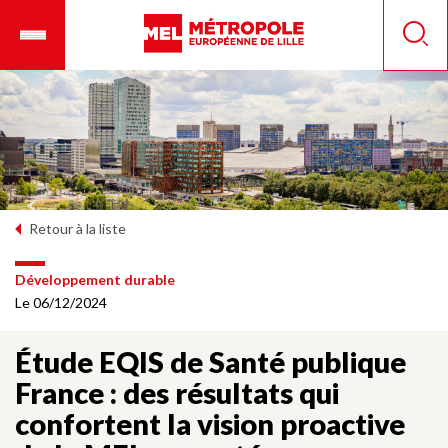
Aller
Ouvrir
Panneau de gestion des cookies
au
le
Reche
contenu
menu
principal
mobile
Retour à la liste
Développement durable
Le 06/12/2024
Étude EQIS de Santé publique
France : des résultats qui
confortent la vision proactive