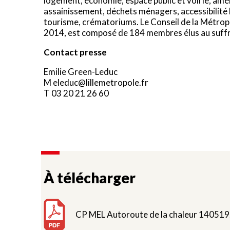
logement, économie, espace public et voirie, amén
assainissement, déchets ménagers, accessibilité h
tourisme, crématoriums. Le Conseil de la Métropo
2014, est composé de 184 membres élus au suffra
Contact presse
Emilie Green-Leduc
M eleduc@lillemetropole.fr
T 03 20 21 26 60
À télécharger
CP MEL Autoroute de la chaleur 140519