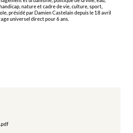
agement et urbanisme, politique de la ville, eau,
andicap, nature et cadre de vie, culture, sport,
le, présidé par Damien Castelain depuis le 18 avril
ge universel direct pour 6 ans.
.pdf