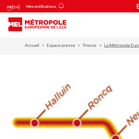
Aller
Panneau de gestion des cookies
|
|
Mes notifications
FR
EN
au
contenu
principal
Accueil
Espace presse
Presse
La Métropole Euro