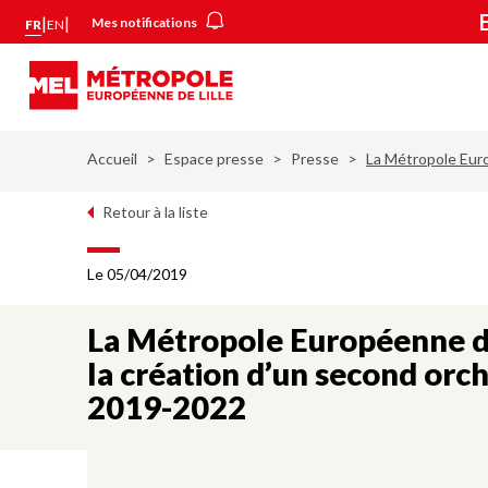
Aller
Panneau de gestion des cookies
|
|
Mes notifications
FR
EN
au
contenu
principal
Accueil
Espace presse
Presse
La Métropole Euro
Retour à la liste
Le 05/04/2019
La Métropole Européenne de
la création d’un second or
2019-2022