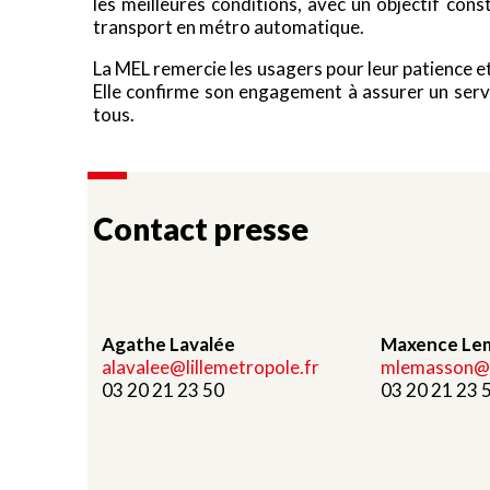
les meilleures conditions, avec un objectif co
transport en métro automatique.
La MEL remercie les usagers pour leur patience 
Elle confirme son engagement à assurer un servi
tous.
Contact presse
Agathe Lavalée
Maxence Le
alavalee@lillemetropole.fr
mlemasson@li
03 20 21 23 50
03 20 21 23 