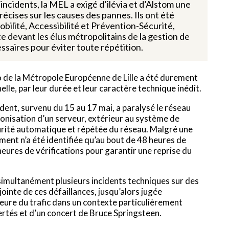
incidents, la MEL a exigé d’ilévia et d’Alstom une
récises sur les causes des pannes. Ils ont été
ilité, Accessibilité et Prévention-Sécurité,
e devant les élus métropolitains de la gestion de
ssaires pour éviter toute répétition.
ro de la Métropole Européenne de Lille a été durement
lle, par leur durée et leur caractère technique inédit.
dent, survenu du 15 au 17 mai, a paralysé le réseau
ronisation d’un serveur, extérieur au système de
curité automatique et répétée du réseau. Malgré une
ment n’a été identifiée qu’au bout de 48 heures de
 heures de vérifications pour garantir une reprise du
 simultanément plusieurs incidents techniques sur des
inte de ces défaillances, jusqu’alors jugée
ure du trafic dans un contexte particulièrement
iertés et d’un concert de Bruce Springsteen.