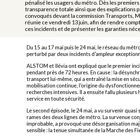
pénalisé les usagers du métro. Dès les premiers 
transparence totale ainsi que des explications p
convoqués devant la commission Transports, Mob
réunie ce vendredi 13 juin, afin de rendre compt
ces incidents et de présenter les garanties néce
Du 15 au 17 mai puis le 24 mai, le réseau du mét
perturbé par deux incidents d’ampleur exceptionne
ALSTOM et Ilévia ont expliqué que le premier inci
pendant près de 72 heures. En cause : la désynch
transport lui-même, qui a entraîné la mise en sé
mobilisation continue, l’origine du dysfonctionne
recherches intensives. Il a ensuite fallu plusieurs
service en toute sécurité.
Le second épisode, le 24 mai, a vu survenir quasi
rames des deux lignes de métro. La survenue conjo
improbable, a provoqué une désorganisation maje
sensible : la tenue simultanée de la Marche des F