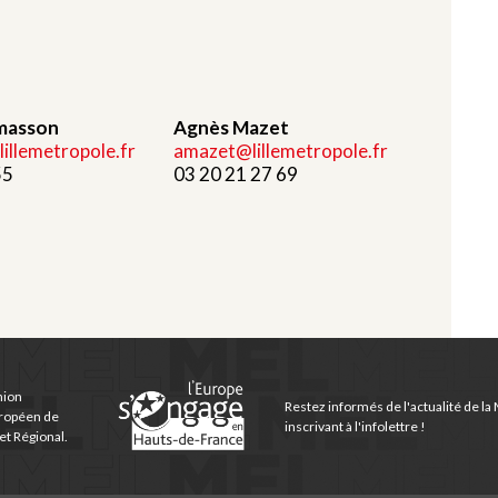
masson
Agnès Mazet
llemetropole.fr
amazet@lillemetropole.fr
55
03 20 21 27 69
nion
Restez informés de l'actualité de la
ropéen de
inscrivant à l'infolettre !
t Régional.