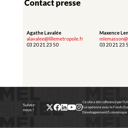
Contact presse
Agathe Lavalée
Maxence Le
alavalee@lillemetropole.fr
mlemasson@li
03 20 21 23 50
03 20 21 23 
Ce site a été cofinancé par l’U
Suivez-
twitter
facebook
linkedin
youtube
instagram
Européenne avec le Fonds Eu
nous !
Développement Économique e
(nouvelle
(nouvelle
(nouvelle
(nouvelle
(nouvelle
fenêtre)
fenêtre)
fenêtre)
fenêtre)
fenêtre)