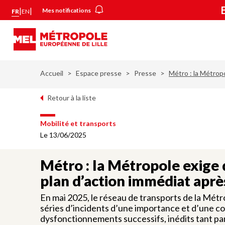
Aller
Panneau de gestion des cookies
|
|
Mes notifications
FR
EN
au
contenu
principal
Accueil
Espace presse
Presse
Métro : la Métrop
Retour à la liste
Mobilité et transports
Le 13/06/2025
Métro : la Métropole exige 
plan d’action immédiat aprè
En mai 2025, le réseau de transports de la Métr
séries d’incidents d’une importance et d’une c
dysfonctionnements successifs, inédits tant pa