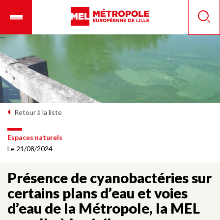
Aller
Ouvrir
Panneau de gestion des cookies
au
le
Reche
contenu
menu
principal
mobile
Retour à la liste
Espaces naturels
Le 21/08/2024
Présence de cyanobactéries sur
certains plans d’eau et voies
d’eau de la Métropole, la MEL