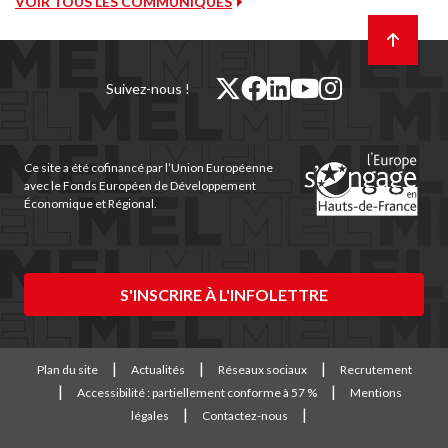
VOIR TOUS LES COMMUNIQUÉS
Retour
en
haut
de
twitter
facebook
linkedin
youtube
instagram
Suivez-nous !
page
(nouvelle
(nouvelle
(nouvelle
(nouvelle
(nouvelle
fenêtre)
fenêtre)
fenêtre)
fenêtre)
fenêtre)
Ce site a été cofinancé par l’Union Européenne
avec le Fonds Européen de Développement
Économique et Régional.
S'INSCRIRE À L'INFOLETTRE
Plan du site
Actualités
Réseaux sociaux
Recrutement
Accessibilité : partiellement conforme à 57 %
Mentions
légales
Contactez-nous