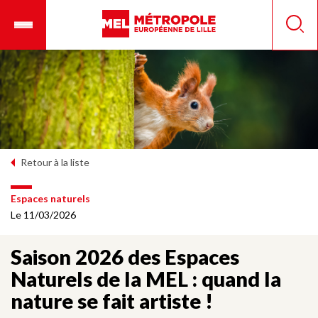
Aller
Ouvrir
Panneau de gestion des cookies
au
le
Reche
contenu
menu
principal
mobile
Retour à la liste
Espaces naturels
Le 11/03/2026
Saison 2026 des Espaces
Naturels de la MEL : quand la
nature se fait artiste !