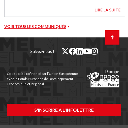
LIRE LA SUITE
VOIR TOUS LES COMMUNIQUÉS
Retour
en
haut
de
twitter
facebook
linkedin
youtube
instagram
Suivez-nous !
page
(nouvelle
(nouvelle
(nouvelle
(nouvelle
(nouvelle
fenêtre)
fenêtre)
fenêtre)
fenêtre)
fenêtre)
Ce site a été cofinancé par l’Union Européenne
avec le Fonds Européen de Développement
Économique et Régional.
S'INSCRIRE À L'INFOLETTRE