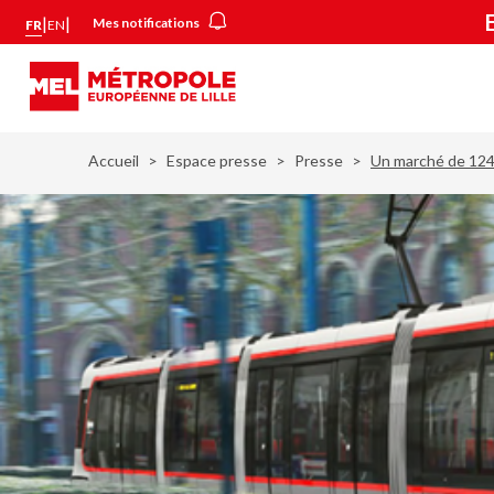
Aller
Panneau de gestion des cookies
|
|
Mes notifications
FR
EN
au
contenu
principal
Accueil
Espace presse
Presse
Un marché de 124,