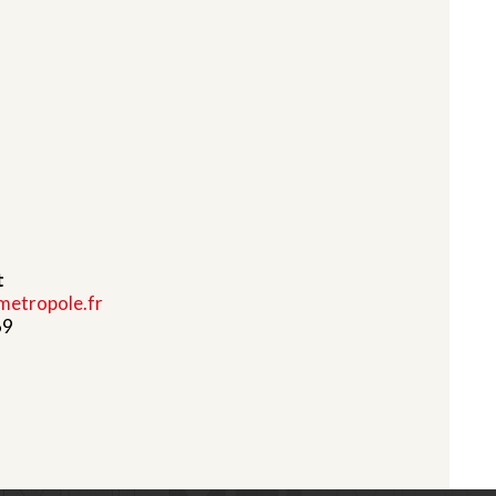
t
metropole.fr
69