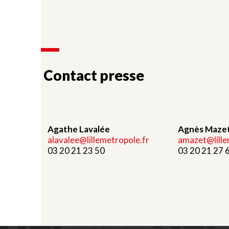
Contact presse
Agathe Lavalée
Agnès Maze
alavalee@lillemetropole.fr
amazet@lille
03 20 21 23 50
03 20 21 27 