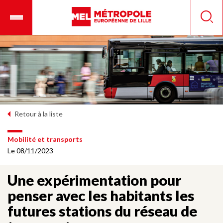
Aller
Ouvrir
Panneau de gestion des cookies
au
le
Reche
contenu
menu
principal
mobile
Retour à la liste
Mobilité et transports
Le 08/11/2023
Une expérimentation pour
penser avec les habitants les
futures stations du réseau de