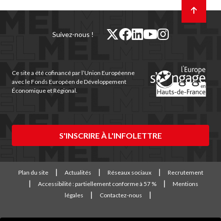
Retour
en
haut
de
twitter
facebook
linkedin
youtube
instagram
Suivez-nous !
page
(nouvelle
(nouvelle
(nouvelle
(nouvelle
(nouvelle
fenêtre)
fenêtre)
fenêtre)
fenêtre)
fenêtre)
Ce site a été cofinancé par l’Union Européenne
avec le Fonds Européen de Développement
Économique et Régional.
S'INSCRIRE À L'INFOLETTRE
Plan du site
Actualités
Réseaux sociaux
Recrutement
Accessibilité : partiellement conforme à 57 %
Mentions
légales
Contactez-nous