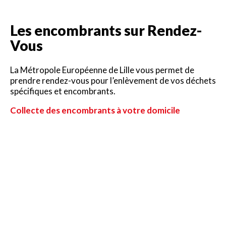
Les encombrants sur Rendez-
Vous
La Métropole Européenne de Lille vous permet de
prendre rendez-vous pour l’enlèvement de vos déchets
spécifiques et encombrants.
Collecte des encombrants
à votre domicile
X
Ce site utilise des cookies et vous donne le contrôle sur ceux
que vous souhaitez activer
Les déchèteries mobiles
TOUT ACCEPTER
TOUT REFUSER
Exclusivement réservées aux particuliers sur
présentation de leur carte déchèteries, les déchèteries
PERSONNALISER
mobiles reçoivent les encombrants dans des bennes et
camionnettes stationnées sur des lieux et dates
précisés dans le calendrier disponible sur cette page.