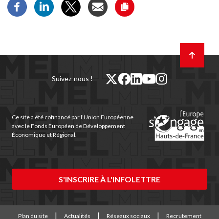
Retour
en
haut
de
twitter
facebook
linkedin
youtube
instagram
Suivez-nous !
page
(nouvelle
(nouvelle
(nouvelle
(nouvelle
(nouvelle
fenêtre)
fenêtre)
fenêtre)
fenêtre)
fenêtre)
Ce site a été cofinancé par l’Union Européenne
avec le Fonds Européen de Développement
Économique et Régional.
S'INSCRIRE À L'INFOLETTRE
Plan du site
Actualités
Réseaux sociaux
Recrutement