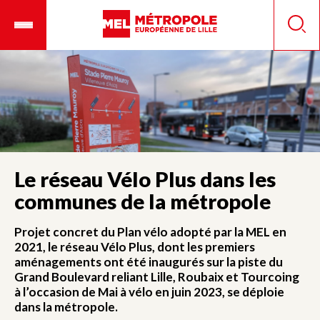
Aller
Ouvrir
Panneau de gestion des cookies
au
le
Reche
contenu
menu
principal
mobile
Le réseau Vélo Plus dans les
communes de la métropole
Projet concret du Plan vélo adopté par la MEL en
2021, le réseau Vélo Plus, dont les premiers
aménagements ont été inaugurés sur la piste du
Grand Boulevard reliant Lille, Roubaix et Tourcoing
à l’occasion de Mai à vélo en juin 2023, se déploie
dans la métropole.