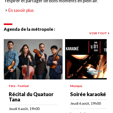
respirer et partager de bons moments en plein air.
>
En savoir plus
Agenda de la métropole :
VOIR TOUT
Fête - Festival
Musique
Récital du Quatuor
Soirée karaoké
Tana
Jeudi 6 août, 19h00
Jeudi 6 août, 19h00