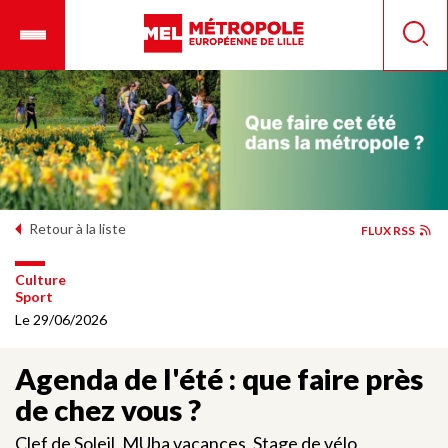
Aller
Ouvrir
Panneau de gestion des cookies
au
le
Reche
contenu
menu
principal
mobile
Retour à la liste
FLUX RSS
Culture
Sport
Le 29/06/2026
Agenda de l'été : que faire près
de chez vous ?
Clef de Soleil, MUba vacances, Stage de vélo,