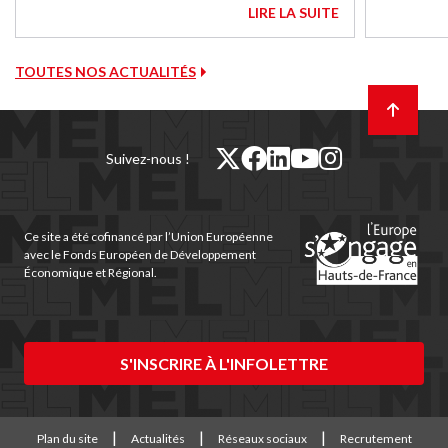
LIRE LA SUITE
TOUTES NOS ACTUALITÉS
Retour
en
haut
de
twitter
facebook
linkedin
youtube
instagram
Suivez-nous !
page
(nouvelle
(nouvelle
(nouvelle
(nouvelle
(nouvelle
fenêtre)
fenêtre)
fenêtre)
fenêtre)
fenêtre)
Ce site a été cofinancé par l’Union Européenne
avec le Fonds Européen de Développement
Économique et Régional.
S'INSCRIRE À L'INFOLETTRE
Plan du site
Actualités
Réseaux sociaux
Recrutement