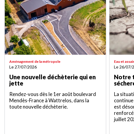
Aménagement de la métropole
Eau et assa
Le 27/07/2026
Le 26/07/
Une nouvelle déchèterie qui en
Notre t
jette
sécher
Rendez-vous dès le 1er août boulevard
La situa
Mendès-France à Wattrelos, dans la
continue
toute nouvelle déchèterie.
est déso
renforcé
juillet 2