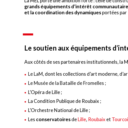
La MEL porte une ambition forte : celle de constr
grands équipements d’intérêt communautaire 
et la coordination des dynamiques
portées par
Le soutien aux équipements d’int
Aux côtés de ses partenaires institutionnels, la
Le LaM
, dont les collections d’art moderne, d’
Le Musée de la Bataille de Fromelles
;
L’Opéra de Lille
;
La Condition Publique de Roubaix
;
L’Orchestre National de Lille
;
Les
conservatoires
de
Lille
,
Roubaix
et
Tourco