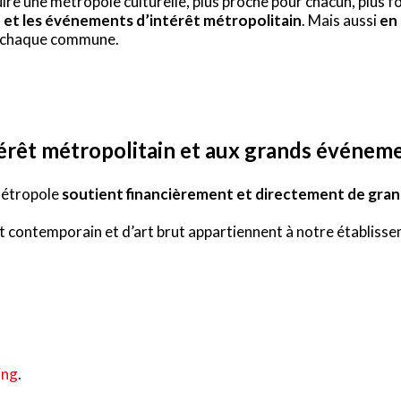
uire une métropole culturelle, plus proche pour chacun, plus
et les événements d’intérêt métropolitain
. Mais aussi
en
 chaque commune.
érêt métropolitain et aux grands événem
 Métropole
soutient financièrement et directement de gran
art contemporain et d’art brut appartiennent à notre établiss
ing
.