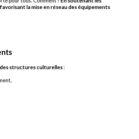
 forte pour tous. Comment ?
En soutenant les
 favorisant la mise en réseau des équipements
ents
des structures culturelles
:
ement,