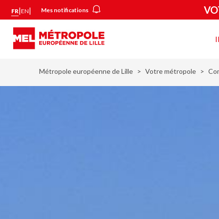
Aller
Panneau de gestion des cookies
VO
|
|
Mes notifications
FR
EN
au
contenu
principal
Vot
mét
Métropole européenne de Lille
Votre métropole
Co