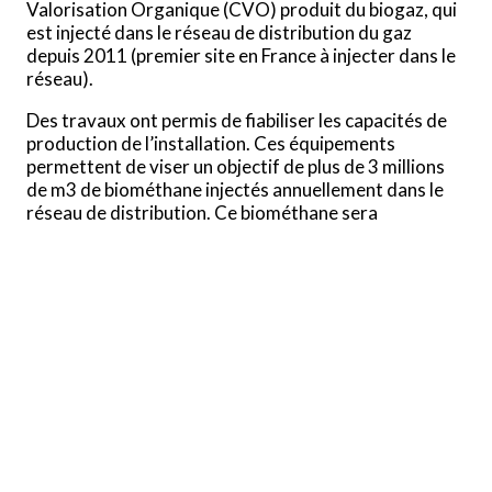
Valorisation Organique (CVO) produit du biogaz, qui
est injecté dans le réseau de distribution du gaz
depuis 2011 (premier site en France à injecter dans le
réseau).
Des travaux ont permis de fiabiliser les capacités de
production de l’installation. Ces équipements
permettent de viser un objectif de plus de 3 millions
de m3 de biométhane injectés annuellement dans le
réseau de distribution. Ce biométhane sera
consommé localement, via le réseau de gaz du
X
territoire métropolitain.
Ce site utilise des cookies et vous donne le contrôle sur ceux
que vous souhaitez activer
TOUT ACCEPTER
TOUT REFUSER
Méthanisation des boues de stations d’épuration
PERSONNALISER