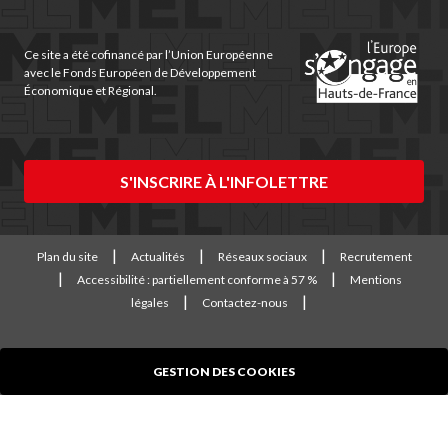
(nouvelle
(nouvelle
(nouvelle
(nouvelle
(nouvelle
fenêtre)
fenêtre)
fenêtre)
fenêtre)
fenêtre)
Ce site a été cofinancé par l’Union Européenne
avec le Fonds Européen de Développement
Économique et Régional.
S'INSCRIRE À L'INFOLETTRE
Plan du site
Actualités
Réseaux sociaux
Recrutement
Accessibilité : partiellement conforme à 57 %
Mentions
légales
Contactez-nous
GESTION DES COOKIES