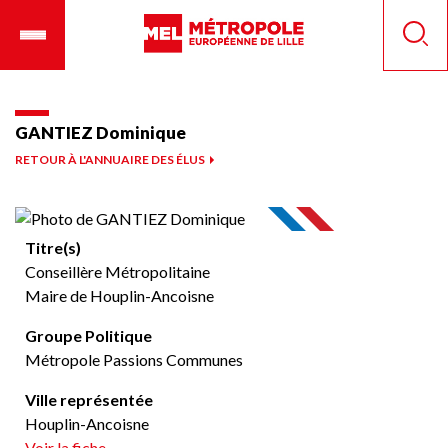
Aller
Ouvrir
Panneau de gestion des cookies
au
le
Reche
contenu
menu
principal
mobile
GANTIEZ Dominique
RETOUR À L'ANNUAIRE DES ÉLUS
Titre(s)
Conseillère Métropolitaine
Maire de Houplin-Ancoisne
Groupe Politique
Métropole Passions Communes
Ville représentée
Houplin-Ancoisne
Voir la fiche