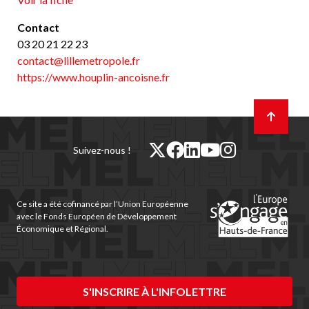
Contact
03 20 21 22 23
contact@lillemetropole.fr
https://www.houplin-ancoisne.fr
Retour
en
haut
de
twitter
facebook
linkedin
youtube
instagram
Suivez-nous !
page
(nouvelle
(nouvelle
(nouvelle
(nouvelle
(nouvelle
fenêtre)
fenêtre)
fenêtre)
fenêtre)
fenêtre)
Ce site a été cofinancé par l’Union Européenne
avec le Fonds Européen de Développement
Économique et Régional.
S'INSCRIRE À L'INFOLETTRE