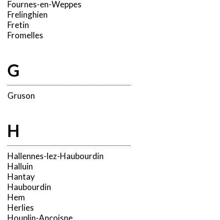
Fournes-en-Weppes
Frelinghien
Fretin
Fromelles
G
Gruson
H
Hallennes-lez-Haubourdin
Halluin
Hantay
Haubourdin
Hem
Herlies
Houplin-Ancoisne