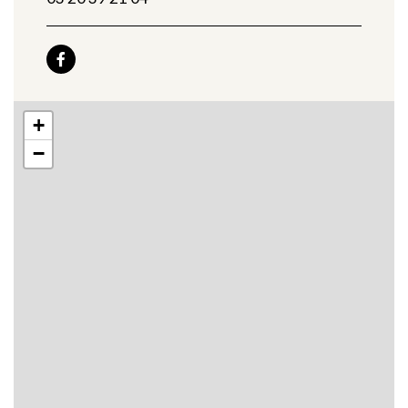

+
−