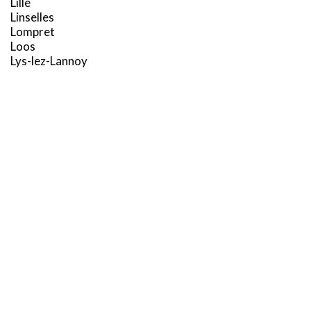
Lille
Linselles
Lompret
Loos
Lys-lez-Lannoy
X
M
Ce site utilise des cookies et vous donne le contrôle sur ceux
que vous souhaitez activer
Marcq-en-Barœul
TOUT ACCEPTER
TOUT REFUSER
Marquette-lez-Lille
Marquillies
Mons-en-Barœul
PERSONNALISER
Mouvaux
N
Neuville-en-Ferrain
Noyelles-lès-Seclin