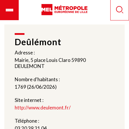
Aller
Ouvrir
Panneau de gestion des cookies
au
le
Reche
contenu
menu
principal
mobile
Deûlémont
Adresse :
Mairie, 5 place Louis Claro 59890
DEULEMONT
Nombre d'habitants :
1769 (26/06/2026)
Site internet :
http://www.deulemont.fr/
Téléphone :
03 20 39 21 04