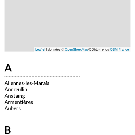
Leaflet
| données ©
OpenStreetMap
/ODbL - rendu
OSM France
A
Allennes-les-Marais
Annœullin
Anstaing
Armentières
Aubers
B