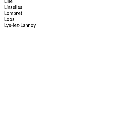
Lille
Linselles
Lompret
Loos
Lys-lez-Lannoy
X
M
Ce site utilise des cookies et vous donne le contrôle sur ceux
que vous souhaitez activer
Marcq-en-Barœul
TOUT ACCEPTER
TOUT REFUSER
Marquette-lez-Lille
Marquillies
Mons-en-Barœul
PERSONNALISER
Mouvaux
N
Neuville-en-Ferrain
Noyelles-lès-Seclin