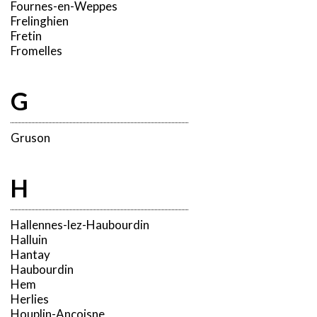
Fournes-en-Weppes
Frelinghien
Fretin
Fromelles
G
Gruson
H
Hallennes-lez-Haubourdin
Halluin
Hantay
Haubourdin
Hem
Herlies
Houplin-Ancoisne