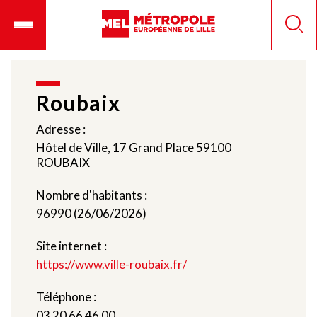
Aller
Ouvrir
Panneau de gestion des cookies
au
le
Reche
contenu
menu
principal
mobile
Roubaix
Adresse :
Hôtel de Ville, 17 Grand Place 59100
ROUBAIX
Nombre d'habitants :
96990 (26/06/2026)
Site internet :
https://www.ville-roubaix.fr/
Téléphone :
03 20 66 46 00