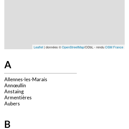
Leaflet
| données ©
OpenStreetMap
/ODbL - rendu
OSM France
A
Allennes-les-Marais
Annœullin
Anstaing
Armentières
Aubers
B