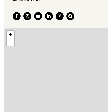






+
−