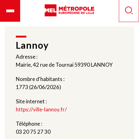
Aller
Ouvrir
Panneau de gestion des cookies
au
le
Reche
contenu
menu
principal
mobile
Lannoy
Adresse :
Mairie, 42 rue de Tournai 59390 LANNOY
Nombre d'habitants :
1773 (26/06/2026)
Site internet :
https://ville-lannoy.fr/
Téléphone :
03 20 75 27 30