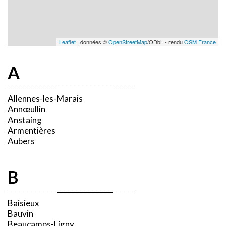
Leaflet
| données ©
OpenStreetMap
/ODbL - rendu
OSM France
A
Allennes-les-Marais
Annœullin
Anstaing
Armentières
Aubers
B
Baisieux
Bauvin
Beaucamps-Ligny